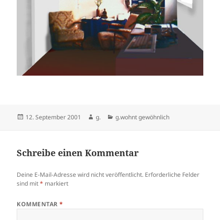
Veröffentlicht
Autor
Kategorien
12. September 2001
g.
g.wohnt gewöhnlich
am
Schreibe einen Kommentar
Deine E-Mail-Adresse wird nicht veröffentlicht.
Erforderliche Felder
sind mit
*
markiert
KOMMENTAR
*