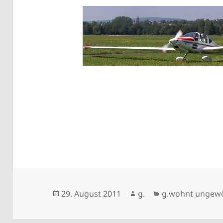
Veröffentlicht
Autor
Kategorien
29. August 2011
g.
g.wohnt ungewö
am