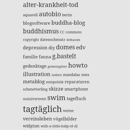
alter-krankheit-tod
autobio
aquarell
berlin
buddha-blog
blogsoftware
buddhismus
CC
commons
datenschmutz
copyright
deltacom
domes
edv
depression
diy
g.bastelt
familie
fauna
howto
gedenktage
gemeingüter
illustration
mandalas
meta
indien
metablog
reparaturen
netzpolitik
skizze
smartphone
schmetterling
swim
tagefluch
sozialvernetzt
tagtäglich
twitter
vereinsleben
vögelbilder
widgtsm
with-a-little-help-of-AI