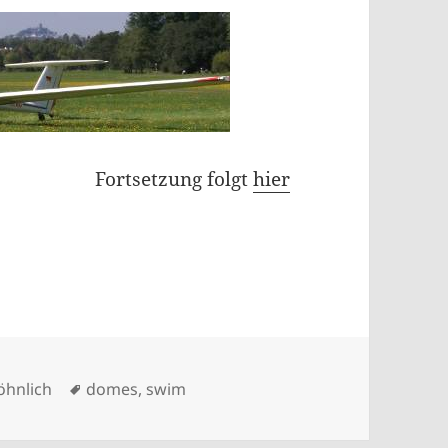
Fortsetzung folgt
hier
Schlagwörter
hnlich
domes
,
swim