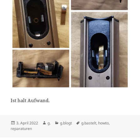
Ist halt Aufwand.
Veröffentlicht
Autor
Kategorien
Schlagwörter
3. April 2022
g.
g.blogt
g.bastelt
,
howto
,
am
reparaturen