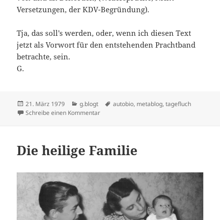
Versetzungen, der KDV-Begründung).
Tja, das soll’s werden, oder, wenn ich diesen Text
jetzt als Vorwort für den entstehenden Prachtband
betrachte, sein.
G.
Veröffentlicht
Kategorien
Schlagwörter
21. März 1979
g.blogt
autobio
,
metablog
,
tagefluch
am
zu Zum Kennenlernen
Schreibe einen Kommentar
Die heilige Familie