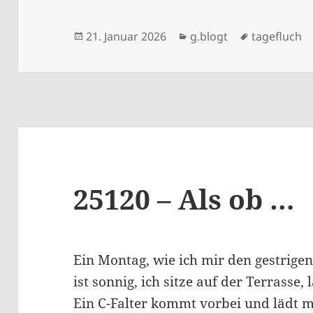
Veröffentlicht
Kategorien
Schlagwört
21. Januar 2026
g.blogt
tagefluch
am
25120 – Als ob …
Ein Montag, wie ich mir den gestrige
ist sonnig, ich sitze auf der Terrasse
Ein C-Falter kommt vorbei und lädt mi