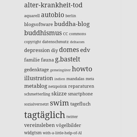
alter-krankheit-tod
autobio
aquarell
berlin
buddha-blog
blogsoftware
buddhismus
CC
commons
datenschmutz
copyright
deltacom
domes
edv
depression
diy
g.bastelt
familie
fauna
howto
gedenktage
gemeingüter
illustration
mandalas
meta
indien
metablog
reparaturen
netzpolitik
skizze
smartphone
schmetterling
swim
tagefluch
sozialvernetzt
tagtäglich
twitter
vereinsleben
vögelbilder
widgtsm
with-a-little-help-of-AI