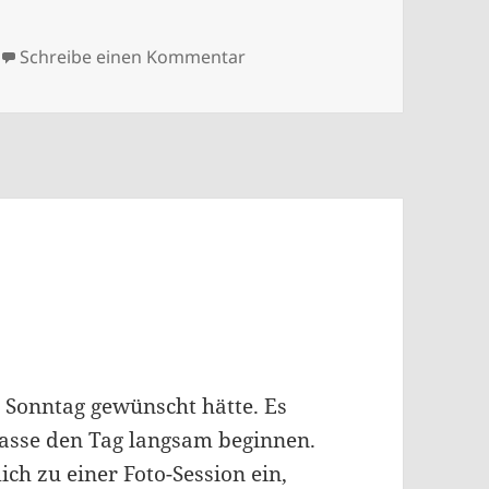
er
zu 25283
Schreibe einen Kommentar
n Sonntag gewünscht hätte. Es
, lasse den Tag langsam beginnen.
ch zu einer Foto-Session ein,