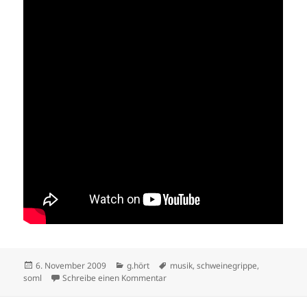
Veröffentlicht
Kategorien
Schlagwörter
6. November 2009
g.hört
musik
,
schweinegrippe
,
am
zu Leo Wundergut „Kein Schwein stec
soml
Schreibe einen Kommentar