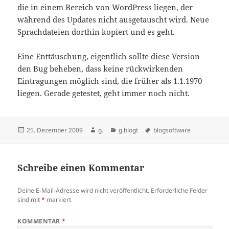
die in einem Bereich von WordPress liegen, der
während des Updates nicht ausgetauscht wird. Neue
Sprachdateien dorthin kopiert und es geht.
Eine Enttäuschung, eigentlich sollte diese Version
den Bug beheben, dass keine rückwirkenden
Eintragungen möglich sind, die früher als 1.1.1970
liegen. Gerade getestet, geht immer noch nicht.
Veröffentlicht
Autor
Kategorien
Schlagwörter
25. Dezember 2009
g.
g.blogt
blogsoftware
am
Schreibe einen Kommentar
Deine E-Mail-Adresse wird nicht veröffentlicht.
Erforderliche Felder
sind mit
*
markiert
KOMMENTAR
*