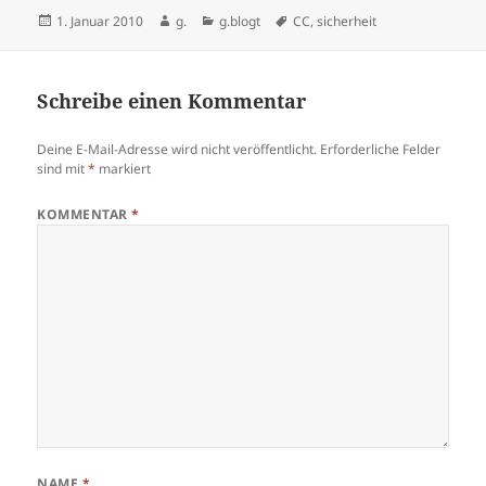
Veröffentlicht
Autor
Kategorien
Schlagwörter
1. Januar 2010
g.
g.blogt
CC
,
sicherheit
am
Schreibe einen Kommentar
Deine E-Mail-Adresse wird nicht veröffentlicht.
Erforderliche Felder
sind mit
*
markiert
KOMMENTAR
*
NAME
*