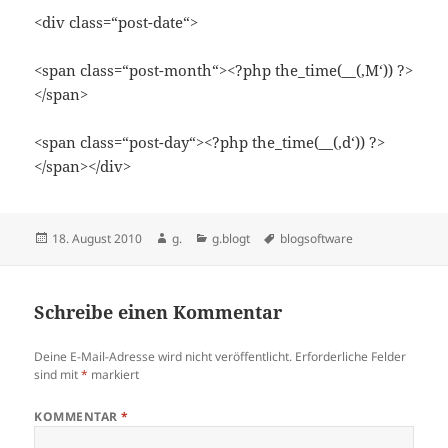
<div class=“post-date“>
<span class=“post-month“><?php the_time(__(‚M‘)) ?>
</span>
<span class=“post-day“><?php the_time(__(‚d‘)) ?>
</span></div>
Veröffentlicht
Autor
Kategorien
Schlagwörter
18. August 2010
g.
g.blogt
blogsoftware
am
Schreibe einen Kommentar
Deine E-Mail-Adresse wird nicht veröffentlicht.
Erforderliche Felder
sind mit
*
markiert
KOMMENTAR
*