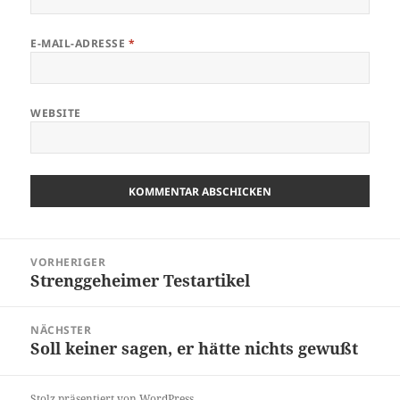
E-MAIL-ADRESSE
*
WEBSITE
Beitragsnavigation
VORHERIGER
Strenggeheimer Testartikel
Vorheriger
Beitrag:
NÄCHSTER
Soll keiner sagen, er hätte nichts gewußt
Nächster
Beitrag:
Stolz präsentiert von WordPress