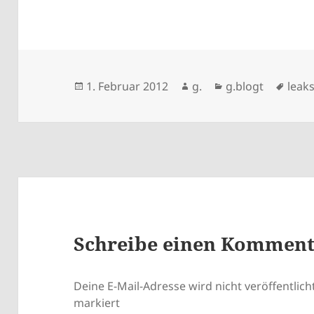
Veröffentlicht
Autor
Kategorien
Schl
1. Februar 2012
g.
g.blogt
leak
am
Schreibe einen Kommen
Deine E-Mail-Adresse wird nicht veröffentlicht
markiert