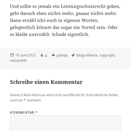
Und sollte es jemals ein Leistungsschutzrecht geben,
geht danach eben nichts mehr, gaaaar nichts mehr.
Dann erzähl ich´s euch in eigenen Worten,
gelegentlich könnte das sogar ein Vorteil sein. Oder
es bleibt unerzählt. Schade eigentlich.
Veröffentlicht
Autor
Kategorien
Schlagwörter
19. Juni 2012
g.
g.blogt
blogsoftware
,
copyright
,
am
netzpolitik
Schreibe einen Kommentar
Deine E-Mail-Adresse wird nicht veröffentlicht.
Erforderliche Felder
sind mit
*
markiert
KOMMENTAR
*