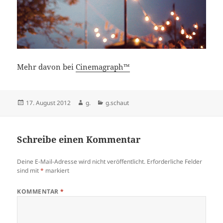
Mehr davon bei
Cinemagraph™
Veröffentlicht
Autor
Kategorien
17. August 2012
g.
g.schaut
am
Schreibe einen Kommentar
Deine E-Mail-Adresse wird nicht veröffentlicht.
Erforderliche Felder
sind mit
*
markiert
KOMMENTAR
*