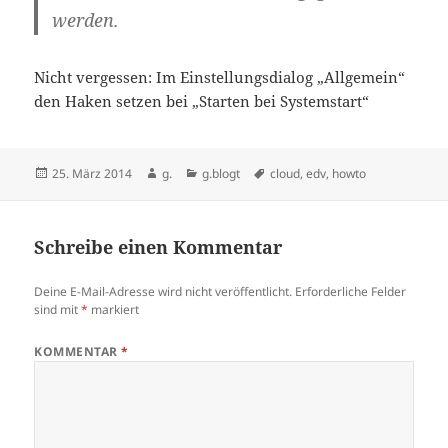
werden.
Nicht vergessen: Im Einstellungsdialog „Allgemein“
den Haken setzen bei „Starten bei Systemstart“
Veröffentlicht
Autor
Kategorien
Schlagwörter
25. März 2014
g.
g.blogt
cloud
,
edv
,
howto
am
Schreibe einen Kommentar
Deine E-Mail-Adresse wird nicht veröffentlicht.
Erforderliche Felder
sind mit
*
markiert
KOMMENTAR
*