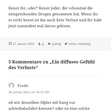
Kennt ihr, oder? Kennt jeder, der schonmal die
entsprechenden Drogen genommen hat. Wenn ihr
es nicht kennt ist das auch kein Verlust und ihr habt
jetzt zumindest mal davon gelesen.
Veröffentlicht
Autor
Kategorien
Schlagwörter
21. Januar 2022
g.
g.blogt
meta
,
metablog
am
3 Kommentare zu „Ein diffuses Gefühl
des Verlusts“
Frede
sagt:
28. Januar 2022 um 16:16 Uhr
ob wir denselben fdpler mit hang zur
achterbahnfahrt kennen? oder ist eine solche