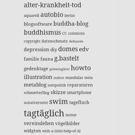
alter-krankheit-tod
autobio
aquarell
berlin
buddha-blog
blogsoftware
buddhismus
CC
commons
datenschmutz
copyright
deltacom
domes
edv
depression
diy
g.bastelt
familie
fauna
howto
gedenktage
gemeingüter
illustration
mandalas
meta
indien
metablog
reparaturen
netzpolitik
skizze
smartphone
schmetterling
swim
tagefluch
sozialvernetzt
tagtäglich
twitter
vereinsleben
vögelbilder
widgtsm
with-a-little-help-of-AI