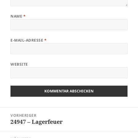
NAME
*
E-MAIL-ADRESSE
*
WEBSITE
Beitragsnavigation
VORHERIGER
24947 – Lagerfeuer
Vorheriger
Beitrag: