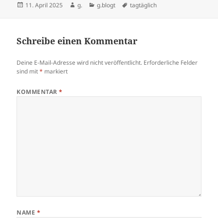
Veröffentlicht
Autor
Kategorien
Schlagwörter
11. April 2025
g.
g.blogt
tagtäglich
am
Schreibe einen Kommentar
Deine E-Mail-Adresse wird nicht veröffentlicht.
Erforderliche Felder
sind mit
*
markiert
KOMMENTAR
*
NAME
*