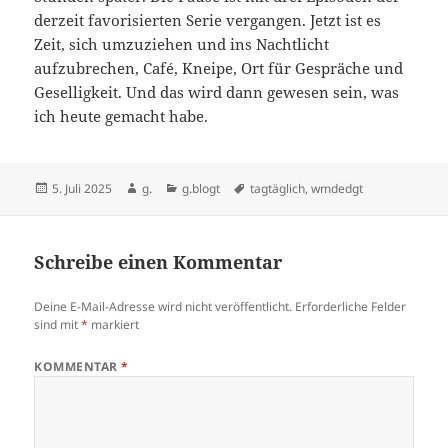
derzeit favorisierten Serie vergangen. Jetzt ist es
Zeit, sich umzuziehen und ins Nachtlicht
aufzubrechen, Café, Kneipe, Ort für Gespräche und
Geselligkeit. Und das wird dann gewesen sein, was
ich heute gemacht habe.
Veröffentlicht
Autor
Kategorien
Schlagwörter
5. Juli 2025
g.
g.blogt
tagtäglich
,
wmdedgt
am
Schreibe einen Kommentar
Deine E-Mail-Adresse wird nicht veröffentlicht.
Erforderliche Felder
sind mit
*
markiert
KOMMENTAR
*