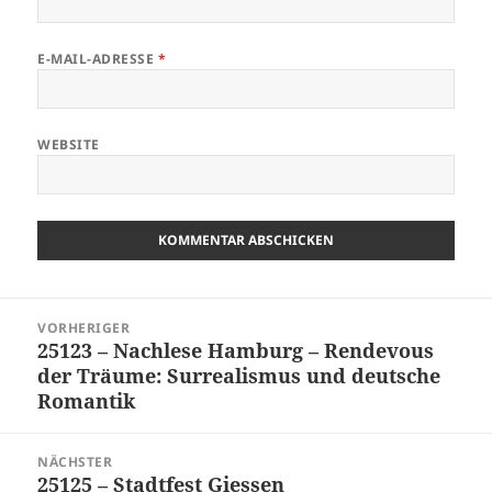
E-MAIL-ADRESSE
*
WEBSITE
Beitragsnavigation
VORHERIGER
25123 – Nachlese Hamburg – Rendevous
Vorheriger
der Träume: Surrealismus und deutsche
Beitrag:
Romantik
NÄCHSTER
25125 – Stadtfest Giessen
Nächster