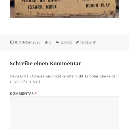
Veröffentlicht
Autor
Kategorien
Schlagwörter
8. Oktober 2025
g.
g.blogt
tagtäglich
am
Schreibe einen Kommentar
Deine E-Mail-Adresse wird nicht veröffentlicht.
Erforderliche Felder
sind mit
*
markiert
KOMMENTAR
*