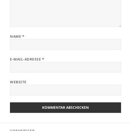
NAME
*
E-MAIL-ADRESSE
*
WEBSITE
Beitragsnavigation
VORHERIGER