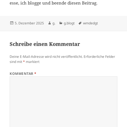
esse, ich blogge und beende diesen Beitrag.
Veröffentlicht
Autor
Kategorien
Schlagwörter
5. Dezember 2025
g.
g.blogt
wmdedgt
am
Schreibe einen Kommentar
Deine E-Mail-Adresse wird nicht veröffentlicht.
Erforderliche Felder
sind mit
*
markiert
KOMMENTAR
*