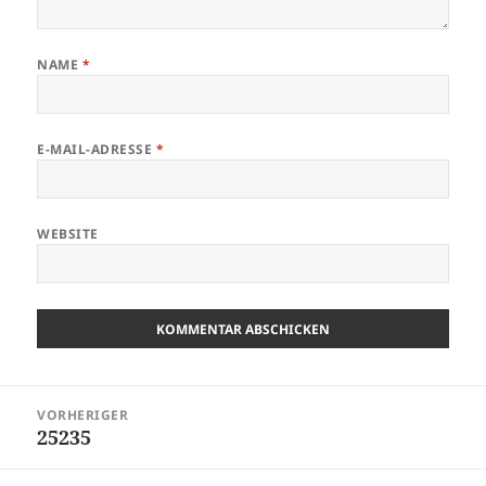
NAME
*
E-MAIL-ADRESSE
*
WEBSITE
Beitragsnavigation
VORHERIGER
25235
Vorheriger
Beitrag: