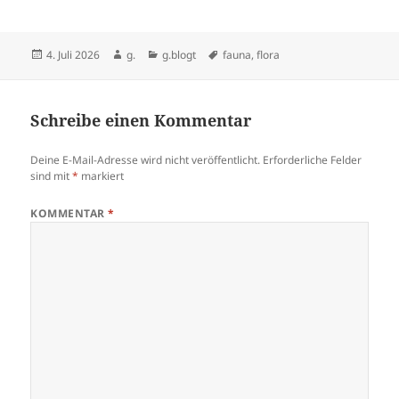
Veröffentlicht
Autor
Kategorien
Schlagwörter
4. Juli 2026
g.
g.blogt
fauna
,
flora
am
Schreibe einen Kommentar
Deine E-Mail-Adresse wird nicht veröffentlicht.
Erforderliche Felder
sind mit
*
markiert
KOMMENTAR
*