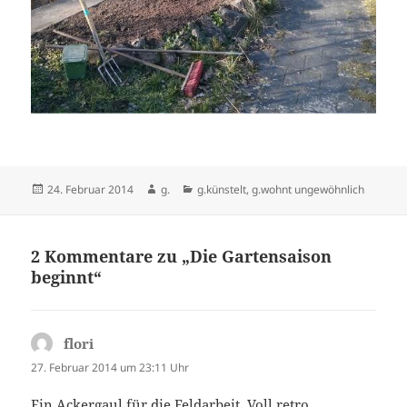
Veröffentlicht
Autor
Kategorien
24. Februar 2014
g.
g.künstelt
,
g.wohnt ungewöhnlich
am
2 Kommentare zu „Die Gartensaison
beginnt“
flori
sagt:
27. Februar 2014 um 23:11 Uhr
Ein Ackergaul für die Feldarbeit. Voll retro.