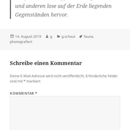
und anderen lose auf der Erde liegenden
Gegenständen hervor.
Veröffentlicht
Autor
Kategorien
Schlagwörter
14. August 2019
g.
g.schaut
fauna
,
am
phonografiert
Schreibe einen Kommentar
Deine E-Mail-Adresse wird nicht veröffentlicht.
Erforderliche Felder
sind mit
*
markiert
KOMMENTAR
*