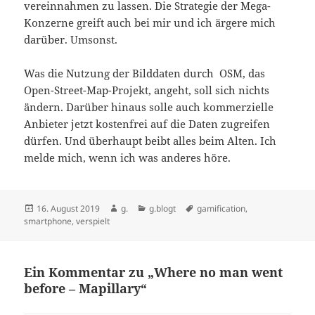
vereinnahmen zu lassen. Die Strategie der Mega-
Konzerne greift auch bei mir und ich ärgere mich
darüber. Umsonst.
Was die Nutzung der Bilddaten durch OSM, das
Open-Street-Map-Projekt, angeht, soll sich nichts
ändern. Darüber hinaus solle auch kommerzielle
Anbieter jetzt kostenfrei auf die Daten zugreifen
dürfen. Und überhaupt beibt alles beim Alten. Ich
melde mich, wenn ich was anderes höre.
Veröffentlicht
Autor
Kategorien
Schlagwörter
16. August 2019
g.
g.blogt
gamification
,
am
smartphone
,
verspielt
Ein Kommentar zu „Where no man went
before – Mapillary“