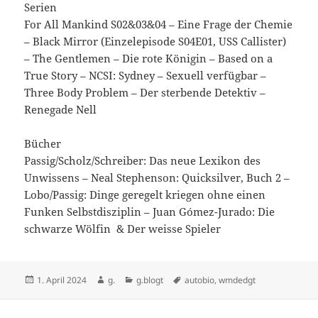
Serien
For All Mankind S02&03&04 – Eine Frage der Chemie
– Black Mirror (Einzelepisode S04E01, USS Callister)
– The Gentlemen – Die rote Königin – Based on a
True Story – NCSI: Sydney – Sexuell verfügbar –
Three Body Problem – Der sterbende Detektiv –
Renegade Nell
Bücher
Passig/Scholz/Schreiber: Das neue Lexikon des
Unwissens – Neal Stephenson: Quicksilver, Buch 2 –
Lobo/Passig: Dinge geregelt kriegen ohne einen
Funken Selbstdisziplin – Juan Gómez-Jurado: Die
schwarze Wölfin & Der weisse Spieler
Veröffentlicht
Autor
Kategorien
Schlagwörter
1. April 2024
g.
g.blogt
autobio
,
wmdedgt
am