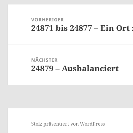
Beitragsnavigation
VORHERIGER
24871 bis 24877 – Ein Or
Vorheriger
Beitrag:
NÄCHSTER
24879 – Ausbalanciert
Nächster
Beitrag:
Stolz präsentiert von WordPress