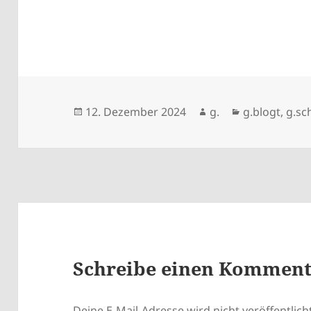
Veröffentlicht
Autor
Kategorien
12. Dezember 2024
g.
g.blogt
,
g.sc
am
Schreibe einen Kommen
Deine E-Mail-Adresse wird nicht veröffentlicht