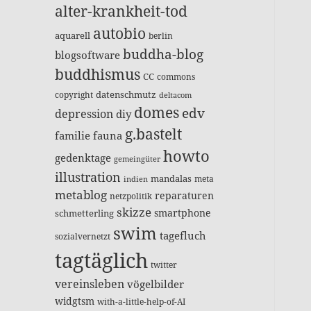
alter-krankheit-tod
autobio
aquarell
berlin
buddha-blog
blogsoftware
buddhismus
CC
commons
datenschmutz
copyright
deltacom
domes
edv
depression
diy
g.bastelt
familie
fauna
howto
gedenktage
gemeingüter
illustration
mandalas
meta
indien
metablog
reparaturen
netzpolitik
skizze
smartphone
schmetterling
swim
tagefluch
sozialvernetzt
tagtäglich
twitter
vereinsleben
vögelbilder
widgtsm
with-a-little-help-of-AI