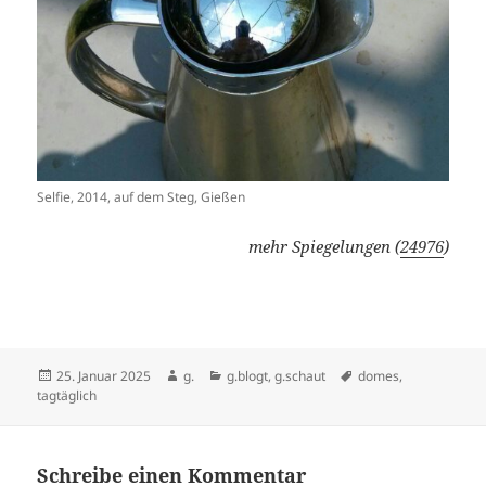
Selfie, 2014, auf dem Steg, Gießen
mehr Spiegelungen (
24976
)
Veröffentlicht
Autor
Kategorien
Schlagwörter
25. Januar 2025
g.
g.blogt
,
g.schaut
domes
,
am
tagtäglich
Schreibe einen Kommentar