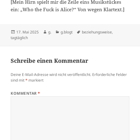
[Mein Hirn spielt mir die Zeile eins Musikstückes
ein: „Who the Fuck is Alice?“ Von wegen Klartext.]
Veröffentlicht
Autor
Kategorien
Schlagwörter
17. Mai 2025
g.
g.blogt
beziehungsweise
,
am
tagtäglich
Schreibe einen Kommentar
Deine E-Mail-Adresse wird nicht veröffentlicht.
Erforderliche Felder
sind mit
*
markiert
KOMMENTAR
*