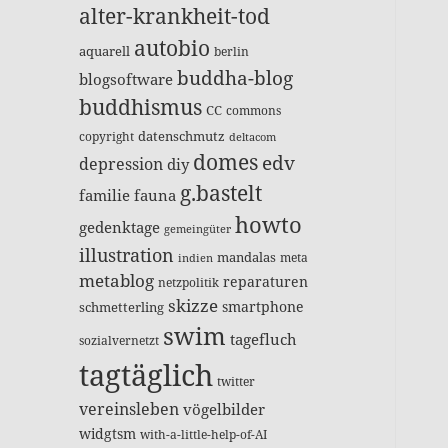
alter-krankheit-tod
autobio
aquarell
berlin
buddha-blog
blogsoftware
buddhismus
CC
commons
datenschmutz
copyright
deltacom
domes
edv
depression
diy
g.bastelt
familie
fauna
howto
gedenktage
gemeingüter
illustration
mandalas
meta
indien
metablog
reparaturen
netzpolitik
skizze
smartphone
schmetterling
swim
tagefluch
sozialvernetzt
tagtäglich
twitter
vereinsleben
vögelbilder
widgtsm
with-a-little-help-of-AI