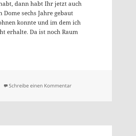
habt, dann habt Ihr jetzt auch
m Dome sechs Jahre gebaut
wohnen konnte und im dem ich
ht erhalte. Da ist noch Raum
zu 25462 – #hdnazt Juli 202
Schreibe einen Kommentar