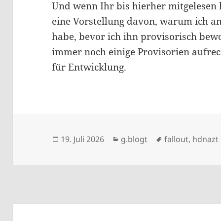
Und wenn Ihr bis hierher mitgelesen 
eine Vorstellung davon, warum ich a
habe, bevor ich ihn provisorisch be
immer noch einige Provisorien aufrec
für Entwicklung.
Veröffentlicht
Kategorien
Schlagwörter
19. Juli 2026
g.blogt
fallout
,
hdnazt
am