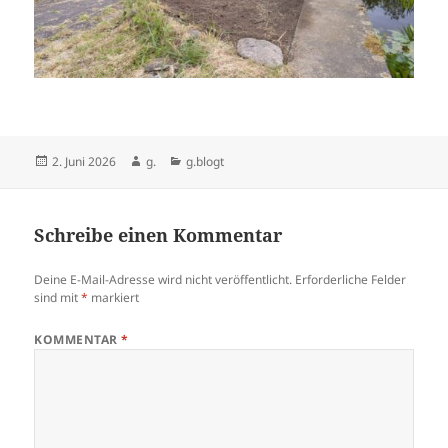
Veröffentlicht
Autor
Kategorien
2. Juni 2026
g.
g.blogt
am
Schreibe einen Kommentar
Deine E-Mail-Adresse wird nicht veröffentlicht.
Erforderliche Felder
sind mit
*
markiert
KOMMENTAR
*