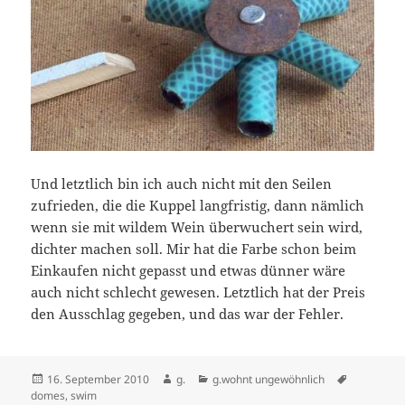
Und letztlich bin ich auch nicht mit den Seilen
zufrieden, die die Kuppel langfristig, dann nämlich
wenn sie mit wildem Wein überwuchert sein wird,
dichter machen soll. Mir hat die Farbe schon beim
Einkaufen nicht gepasst und etwas dünner wäre
auch nicht schlecht gewesen. Letztlich hat der Preis
den Ausschlag gegeben, und das war der Fehler.
Veröffentlicht
Autor
Kategorien
Schlagwör
16. September 2010
g.
g.wohnt ungewöhnlich
am
domes
,
swim