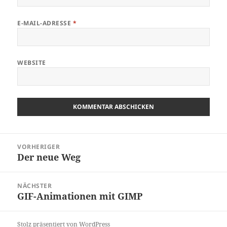
E-MAIL-ADRESSE
*
WEBSITE
Beitragsnavigation
VORHERIGER
Der neue Weg
Vorheriger
Beitrag:
NÄCHSTER
GIF-Animationen mit GIMP
Nächster
Beitrag:
Stolz präsentiert von WordPress