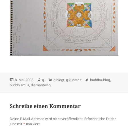
Veröffentlicht
Autor
Kategorien
Schlagwörter
8. Mai 2008
g.
g.blogt
,
g.künstelt
buddha-blog
,
am
buddhismus
,
diamantweg
Schreibe einen Kommentar
Deine E-Mail-Adresse wird nicht veröffentlicht.
Erforderliche Felder
sind mit
*
markiert