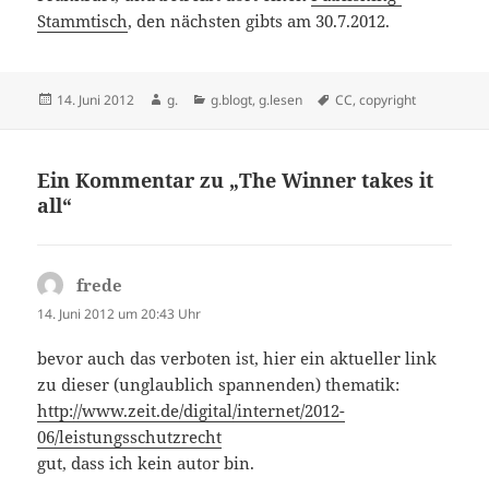
Stammtisch
, den nächsten gibts am 30.7.2012.
Veröffentlicht
Autor
Kategorien
Schlagwörter
14. Juni 2012
g.
g.blogt
,
g.lesen
CC
,
copyright
am
Ein Kommentar zu „The Winner takes it
all“
frede
sagt:
14. Juni 2012 um 20:43 Uhr
bevor auch das verboten ist, hier ein aktueller link
zu dieser (unglaublich spannenden) thematik:
http://www.zeit.de/digital/internet/2012-
06/leistungsschutzrecht
gut, dass ich kein autor bin.