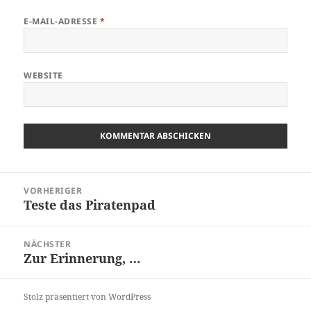
E-MAIL-ADRESSE
*
WEBSITE
Beitragsnavigation
VORHERIGER
Teste das Piratenpad
Vorheriger
Beitrag:
NÄCHSTER
Zur Erinnerung, …
Nächster
Beitrag:
Stolz präsentiert von WordPress