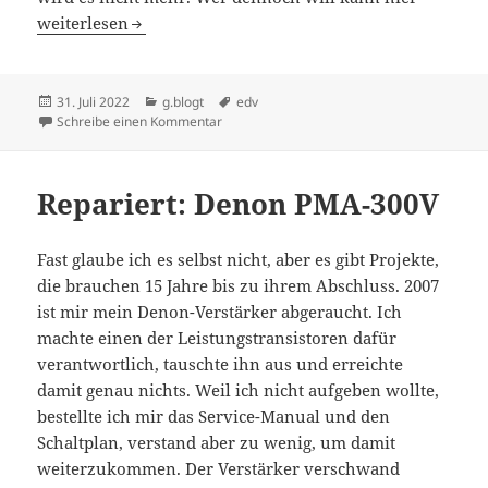
Spaß mit Flaggen, äh …, Congstar
weiterlesen
Veröffentlicht
Kategorien
Schlagwörter
31. Juli 2022
g.blogt
edv
am
zu Spaß mit Flaggen, äh …, Congstar
Schreibe einen Kommentar
Repariert: Denon PMA-300V
Fast glaube ich es selbst nicht, aber es gibt Projekte,
die brauchen 15 Jahre bis zu ihrem Abschluss. 2007
ist mir mein Denon-Verstärker abgeraucht. Ich
machte einen der Leistungstransistoren dafür
verantwortlich, tauschte ihn aus und erreichte
damit genau nichts. Weil ich nicht aufgeben wollte,
bestellte ich mir das Service-Manual und den
Schaltplan, verstand aber zu wenig, um damit
weiterzukommen. ´Der Verstärker verschwand