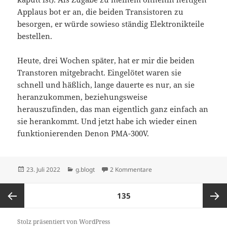
Applaus bot er an, die beiden Transistoren zu
besorgen, er würde sowieso ständig Elektronikteile
bestellen.
Heute, drei Wochen später, hat er mir die beiden
Transtoren mitgebracht. Eingelötet waren sie
schnell und häßlich, lange dauerte es nur, an sie
heranzukommen, beziehungsweise
herauszufinden, das man eigentlich ganz einfach an
sie herankommt. Und jetzt habe ich wieder einen
funktionierenden Denon PMA-300V.
Veröffentlicht
Kategorien
zu Repariert: Denon PMA-
23. Juli 2022
g.blogt
2 Kommentare
am
Seitennummerierung
SEITE
135
der
Beiträge
Vorherige
Nächst
Stolz präsentiert von WordPress