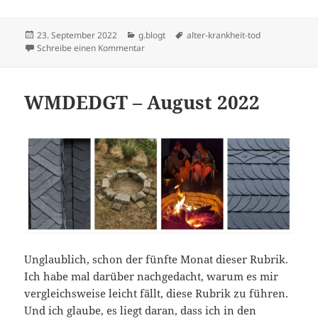
Veröffentlicht
Kategorien
Schlagwörter
23. September 2022
g.blogt
alter-krankheit-tod
am
zu Nicht lustig – Prostatakrebs
Schreibe einen Kommentar
WMDEDGT – August 2022
Unglaublich, schon der fünfte Monat dieser Rubrik.
Ich habe mal darüber nachgedacht, warum es mir
vergleichsweise leicht fällt, diese Rubrik zu führen.
Und ich glaube, es liegt daran, dass ich in den