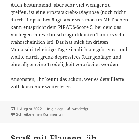
Auch bestimmend, aber sehr viel weniger zu
greifen, ist eine Prostatakrebs-Diagnose (noch nicht
durch Biopsie bestätigt, aber was man im MRT sehen
kann entspricht dem PIRADS-Score 5, bei dem das
Vorliegen eines klinisch signifikanten Tumors sehr
wahrscheinlich ist). Das hat mich im dritten
Monatsdrittel einige Tage ziemlich ausgebremst und
wollte durch grenz-depressives Rumgehänge und
eine allgemeine Trödeligkeit verarbeitet werden.
Ansonsten, Ihr kennt das schon, wer es detaillierte
WMDEDGT – Juli 2022
will, kann hier
weiterlesen
Veröffentlicht
Kategorien
Schlagwörter
1. August 2022
g.blogt
wmdedgt
am
zu WMDEDGT – Juli 2022
Schreibe einen Kommentar
Spaß mit Flaggen, äh …,