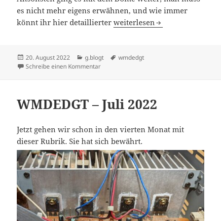
es nicht mehr eigens erwähnen, und wie immer
WMDEDGT – August 2022
könnt ihr hier detaillierter
weiterlesen
Veröffentlicht
Kategorien
Schlagwörter
20. August 2022
g.blogt
wmdedgt
am
zu WMDEDGT – August 2022
Schreibe einen Kommentar
WMDEDGT – Juli 2022
Jetzt gehen wir schon in den vierten Monat mit
dieser Rubrik. Sie hat sich bewährt.