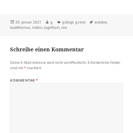
Veröffentlicht
Autor
Kategorien
Schlagwörter
20. Januar 2021
g.
g.blogt
,
g.reist
autobio
,
am
buddhismus
,
indien
,
tagefluch
,
zen
Schreibe einen Kommentar
Deine E-Mail-Adresse wird nicht veröffentlicht.
Erforderliche Felder
sind mit
*
markiert
KOMMENTAR
*